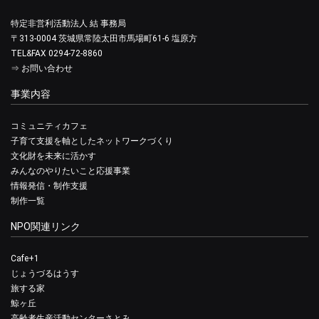
特定非営利活動法人 結 事務局
〒313-0004 茨城県常陸太田市馬場町61-6 塩原方
TEL&FAX 0294-72-8860
⇒
お問い合わせ
事業内容
コミュニティカフェ
子育て支援を軸としたネットワークづくり
文化財を未来に活かす
みんなのやりたいこと応援事業
情報発信・制作支援
制作一覧
NPO関連リンク
Cafe+1
じょうづるはうす
旅する家
鯨ヶ丘
高齢者生産活動センターさとみ