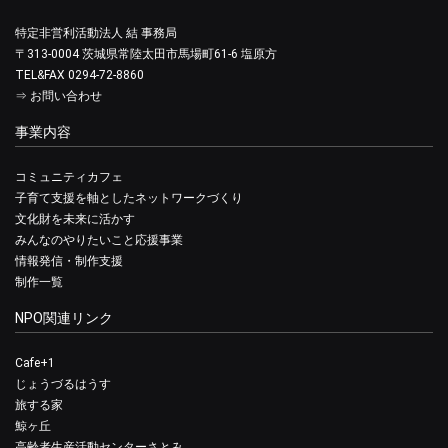
特定非営利活動法人 結 事務局
〒313-0004 茨城県常陸太田市馬場町61-6 塩原方
TEL&FAX 0294-72-8860
⇒
お問い合わせ
事業内容
コミュニティカフェ
子育て支援を軸としたネットワークづくり
文化財を未来に活かす
みんなのやりたいこと応援事業
情報発信・制作支援
制作一覧
NPO関連リンク
Cafe+1
じょうづるはうす
旅する家
鯨ヶ丘
高齢者生産活動センターさとみ