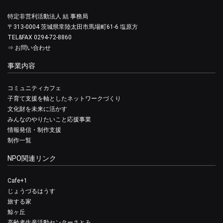
特定非営利活動法人 結 事務局
〒313-0004 茨城県常陸太田市馬場町61-6 塩原方
TEL&FAX 0294-72-8860
⇒
お問い合わせ
事業内容
コミュニティカフェ
子育て支援を軸としたネットワークづくり
文化財を未来に活かす
みんなのやりたいこと応援事業
情報発信・制作支援
制作一覧
NPO関連リンク
Cafe+1
じょうづるはうす
旅する家
鯨ヶ丘
高齢者生産活動センターさとみ