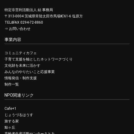
特定非営利活動法人 結 事務局
〒313-0004 茨城県常陸太田市馬場町61-6 塩原方
TEL&FAX 0294-72-8860
⇒
お問い合わせ
事業内容
コミュニティカフェ
子育て支援を軸としたネットワークづくり
文化財を未来に活かす
みんなのやりたいこと応援事業
情報発信・制作支援
制作一覧
NPO関連リンク
Cafe+1
じょうづるはうす
旅する家
鯨ヶ丘
高齢者生産活動センターさとみ