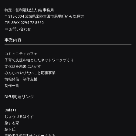
特定非営利活動法人 結 事務局
〒313-0004 茨城県常陸太田市馬場町61-6 塩原方
TEL&FAX 0294-72-8860
⇒
お問い合わせ
事業内容
コミュニティカフェ
子育て支援を軸としたネットワークづくり
文化財を未来に活かす
みんなのやりたいこと応援事業
情報発信・制作支援
制作一覧
NPO関連リンク
Cafe+1
じょうづるはうす
旅する家
鯨ヶ丘
高齢者生産活動センターさとみ