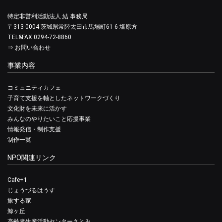
特定非営利活動法人 結 事務局
〒313-0004 茨城県常陸太田市馬場町61-6 塩原方
TEL&FAX 0294-72-8860
⇒
お問い合わせ
事業内容
コミュニティカフェ
子育て支援を軸としたネットワークづくり
文化財を未来に活かす
みんなのやりたいこと応援事業
情報発信・制作支援
制作一覧
NPO関連リンク
Cafe+1
じょうづるはうす
旅する家
鯨ヶ丘
高齢者生産活動センターさとみ