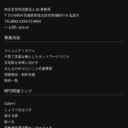
特定非営利活動法人 結 事務局
〒313-0004 茨城県常陸太田市馬場町61-6 塩原方
TEL&FAX 0294-72-8860
⇒
お問い合わせ
事業内容
コミュニティカフェ
子育て支援を軸としたネットワークづくり
文化財を未来に活かす
みんなのやりたいこと応援事業
情報発信・制作支援
制作一覧
NPO関連リンク
Cafe+1
じょうづるはうす
旅する家
鯨ヶ丘
高齢者生産活動センターさとみ