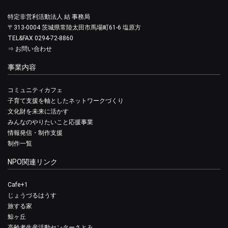
特定非営利活動法人 結 事務局
〒313-0004 茨城県常陸太田市馬場町61-6 塩原方
TEL&FAX 0294-72-8860
⇒
お問い合わせ
事業内容
コミュニティカフェ
子育て支援を軸としたネットワークづくり
文化財を未来に活かす
みんなのやりたいこと応援事業
情報発信・制作支援
制作一覧
NPO関連リンク
Cafe+1
じょうづるはうす
旅する家
鯨ヶ丘
高齢者生産活動センターさとみ