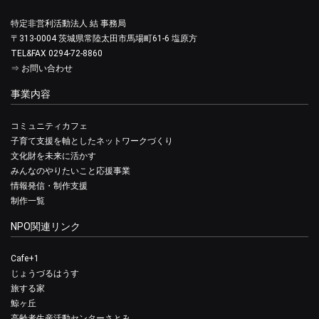
特定非営利活動法人 結 事務局
〒313-0004 茨城県常陸太田市馬場町61-6 塩原方
TEL&FAX 0294-72-8860
⇒
お問い合わせ
事業内容
コミュニティカフェ
子育て支援を軸としたネットワークづくり
文化財を未来に活かす
みんなのやりたいこと応援事業
情報発信・制作支援
制作一覧
NPO関連リンク
Cafe+1
じょうづるはうす
旅する家
鯨ヶ丘
高齢者生産活動センターさとみ