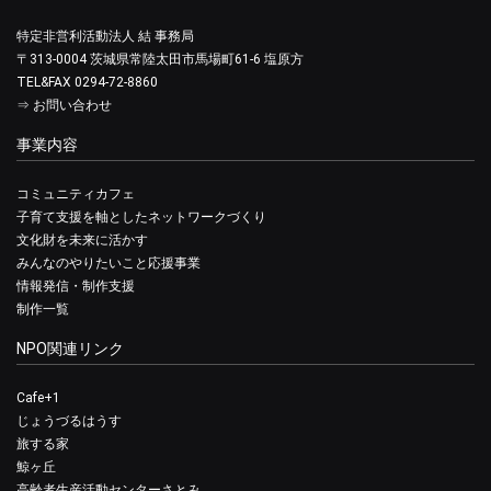
特定非営利活動法人 結 事務局
〒313-0004 茨城県常陸太田市馬場町61-6 塩原方
TEL&FAX 0294-72-8860
⇒
お問い合わせ
事業内容
コミュニティカフェ
子育て支援を軸としたネットワークづくり
文化財を未来に活かす
みんなのやりたいこと応援事業
情報発信・制作支援
制作一覧
NPO関連リンク
Cafe+1
じょうづるはうす
旅する家
鯨ヶ丘
高齢者生産活動センターさとみ