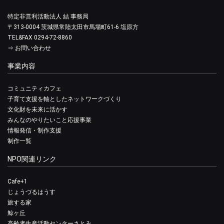
特定非営利活動法人 結 事務局
〒313-0004 茨城県常陸太田市馬場町61-6 塩原方
TEL&FAX 0294-72-8860
⇒
お問い合わせ
事業内容
コミュニティカフェ
子育て支援を軸としたネットワークづくり
文化財を未来に活かす
みんなのやりたいこと応援事業
情報発信・制作支援
制作一覧
NPO関連リンク
Cafe+1
じょうづるはうす
旅する家
鯨ヶ丘
高齢者生産活動センターさとみ