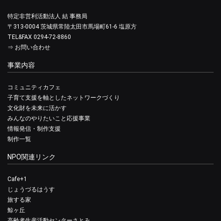
特定非営利活動法人 結 事務局
〒313-0004 茨城県常陸太田市馬場町61-6 塩原方
TEL&FAX 0294-72-8860
⇒
お問い合わせ
事業内容
コミュニティカフェ
子育て支援を軸としたネットワークづくり
文化財を未来に活かす
みんなのやりたいこと応援事業
情報発信・制作支援
制作一覧
NPO関連リンク
Cafe+1
じょうづるはうす
旅する家
鯨ヶ丘
高齢者生産活動センターさとみ