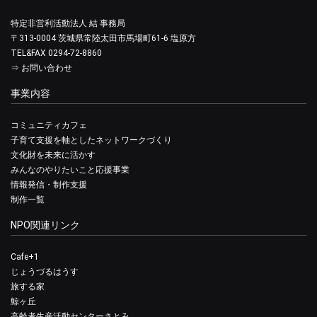
特定非営利活動法人 結 事務局
〒313-0004 茨城県常陸太田市馬場町61-6 塩原方
TEL&FAX 0294-72-8860
⇒
お問い合わせ
事業内容
コミュニティカフェ
子育て支援を軸としたネットワークづくり
文化財を未来に活かす
みんなのやりたいこと応援事業
情報発信・制作支援
制作一覧
NPO関連リンク
Cafe+1
じょうづるはうす
旅する家
鯨ヶ丘
高齢者生産活動センターさとみ