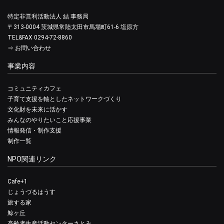
特定非営利活動法人 結 事務局
〒313-0004 茨城県常陸太田市馬場町61-6 塩原方
TEL&FAX 0294-72-8860
⇒
お問い合わせ
事業内容
コミュニティカフェ
子育て支援を軸としたネットワークづくり
文化財を未来に活かす
みんなのやりたいこと応援事業
情報発信・制作支援
制作一覧
NPO関連リンク
Cafe+1
じょうづるはうす
旅する家
鯨ヶ丘
高齢者生産活動センターさとみ