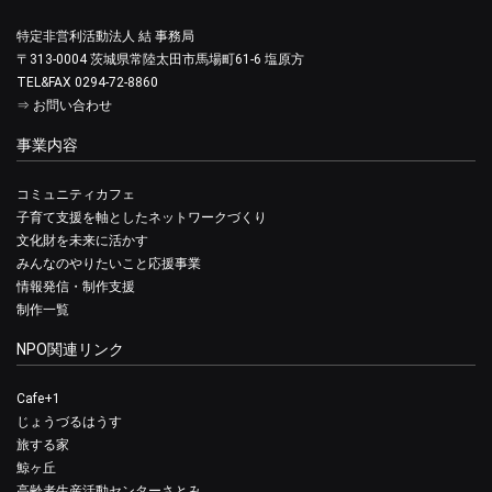
特定非営利活動法人 結 事務局
〒313-0004 茨城県常陸太田市馬場町61-6 塩原方
TEL&FAX 0294-72-8860
⇒
お問い合わせ
事業内容
コミュニティカフェ
子育て支援を軸としたネットワークづくり
文化財を未来に活かす
みんなのやりたいこと応援事業
情報発信・制作支援
制作一覧
NPO関連リンク
Cafe+1
じょうづるはうす
旅する家
鯨ヶ丘
高齢者生産活動センターさとみ