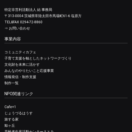
特定非営利活動法人 結 事務局
〒313-0004 茨城県常陸太田市馬場町61-6 塩原方
TEL&FAX 0294-72-8860
⇒
お問い合わせ
事業内容
コミュニティカフェ
子育て支援を軸としたネットワークづくり
文化財を未来に活かす
みんなのやりたいこと応援事業
情報発信・制作支援
制作一覧
NPO関連リンク
Cafe+1
じょうづるはうす
旅する家
鯨ヶ丘
高齢者生産活動センターさとみ