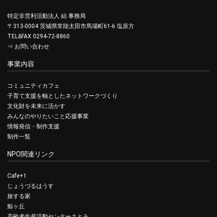
特定非営利活動法人 結 事務局
〒313-0004 茨城県常陸太田市馬場町61-6 塩原方
TEL&FAX 0294-72-8860
⇒
お問い合わせ
事業内容
コミュニティカフェ
子育て支援を軸としたネットワークづくり
文化財を未来に活かす
みんなのやりたいこと応援事業
情報発信・制作支援
制作一覧
NPO関連リンク
Cafe+1
じょうづるはうす
旅する家
鯨ヶ丘
高齢者生産活動センターさとみ