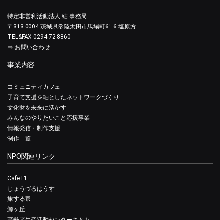
特定非営利活動法人 結 事務局
〒313-0004 茨城県常陸太田市馬場町61-6 塩原方
TEL&FAX 0294-72-8860
⇒
お問い合わせ
事業内容
コミュニティカフェ
子育て支援を軸としたネットワークづくり
文化財を未来に活かす
みんなのやりたいこと応援事業
情報発信・制作支援
制作一覧
NPO関連リンク
Cafe+1
じょうづるはうす
旅する家
鯨ヶ丘
高齢者生産活動センターさとみ