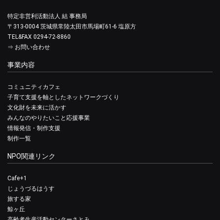
特定非営利活動法人 結 事務局
〒313-0004 茨城県常陸太田市馬場町61-6 塩原方
TEL&FAX 0294-72-8860
⇒
お問い合わせ
事業内容
コミュニティカフェ
子育て支援を軸としたネットワークづくり
文化財を未来に活かす
みんなのやりたいこと応援事業
情報発信・制作支援
制作一覧
NPO関連リンク
Cafe+1
じょうづるはうす
旅する家
鯨ヶ丘
高齢者生産活動センターさとみ