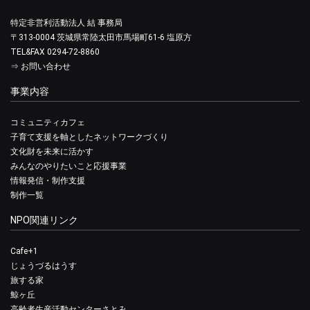
特定非営利活動法人 結 事務局
〒313-0004 茨城県常陸太田市馬場町61-6 塩原方
TEL&FAX 0294-72-8860
⇒
お問い合わせ
事業内容
コミュニティカフェ
子育て支援を軸としたネットワークづくり
文化財を未来に活かす
みんなのやりたいこと応援事業
情報発信・制作支援
制作一覧
NPO関連リンク
Cafe+1
じょうづるはうす
旅する家
鯨ヶ丘
高齢者生産活動センターさとみ