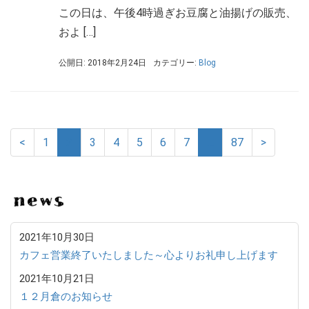
この日は、午後4時過ぎお豆腐と油揚げの販売、
およ […]
公開日: 2018年2月24日
カテゴリー:
Blog
<
1
2
3
4
5
6
7
…
87
>
N
2021年10月30日
カフェ営業終了いたしました～心よりお礼申し上げます
2021年10月21日
１２月倉のお知らせ