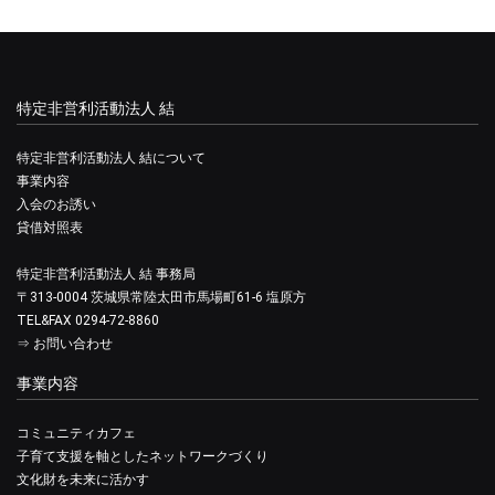
特定非営利活動法人 結
特定非営利活動法人 結について
事業内容
入会のお誘い
貸借対照表
特定非営利活動法人 結 事務局
〒313-0004 茨城県常陸太田市馬場町61-6 塩原方
TEL&FAX 0294-72-8860
⇒
お問い合わせ
事業内容
コミュニティカフェ
子育て支援を軸としたネットワークづくり
文化財を未来に活かす