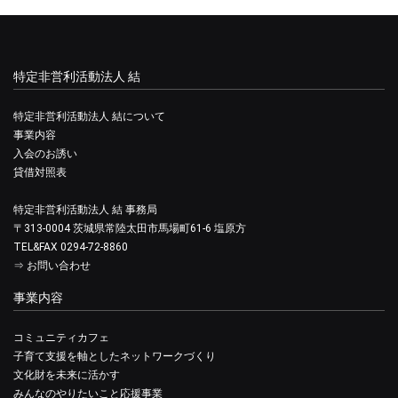
特定非営利活動法人 結
特定非営利活動法人 結について
事業内容
入会のお誘い
貸借対照表
特定非営利活動法人 結 事務局
〒313-0004 茨城県常陸太田市馬場町61-6 塩原方
TEL&FAX 0294-72-8860
⇒
お問い合わせ
事業内容
コミュニティカフェ
子育て支援を軸としたネットワークづくり
文化財を未来に活かす
みんなのやりたいこと応援事業