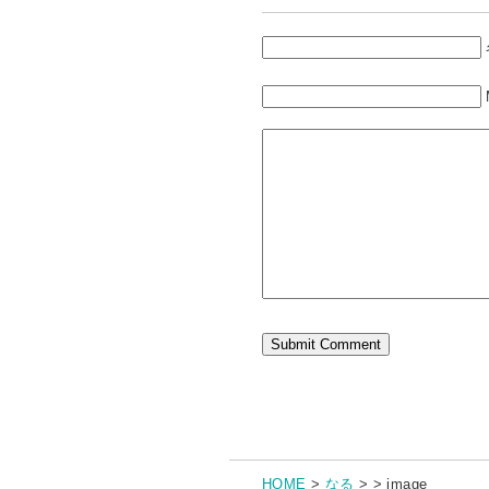
HOME
>
なる
> > image