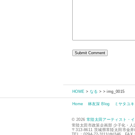
HOME
>
なる
> > img_0015
Home
林友深 Blog
ミヤタユキ 
© 2026
常陸太田アーティスト・イ
常陸太田市政策企画部 少子化・人
〒313-8611 茨城県常陸太田市金井
TEL：0294-72-3111(内)346 FAX：