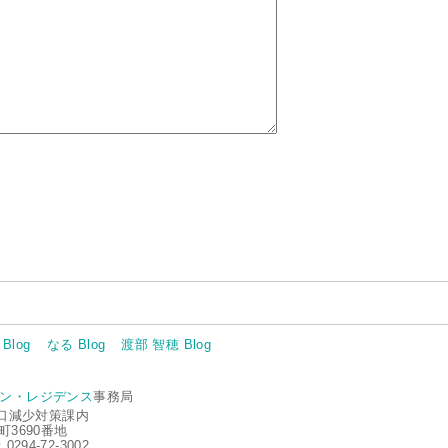
Blog
なる Blog
渡部 智穂 Blog
ン・レジデンス
事務局
口減少対策課内
町3690番地
0294-72-3002