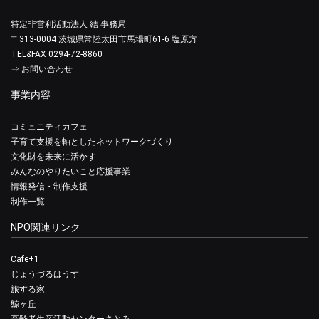
特定非営利活動法人 結 事務局
〒313-0004 茨城県常陸太田市馬場町61-6 塩原方
TEL&FAX 0294-72-8860
⇒
お問い合わせ
事業内容
コミュニティカフェ
子育て支援を軸としたネットワークづくり
文化財を未来に活かす
みんなのやりたいこと応援事業
情報発信・制作支援
制作一覧
NPO関連リンク
Cafe+1
じょうづるはうす
旅する家
鯨ヶ丘