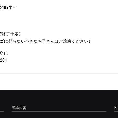
後1時半~
時終了予定）
ゴに登らない小さなお子さんはご遠慮ください）
です。
01
事業内容
N