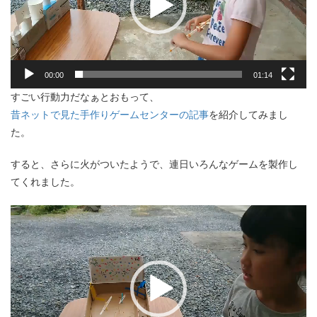
ー
ヤ
ー
00:00
01:14
すごい行動力だなぁとおもって、
昔ネットで見た手作りゲームセンターの記事
を紹介してみまし
た。
すると、さらに火がついたようで、連日いろんなゲームを製作し
てくれました。
動
画
プ
レ
ー
ヤ