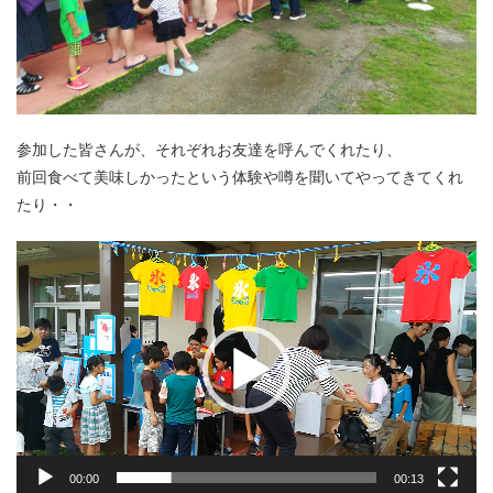
参加した皆さんが、それぞれお友達を呼んでくれたり、
前回食べて美味しかったという体験や噂を聞いてやってきてくれ
たり・・
動
画
プ
レ
ー
ヤ
ー
00:00
00:13