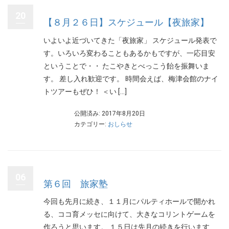
20
【８月２６日】スケジュール【夜旅家】
いよいよ近づいてきた「夜旅家」 スケジュール発表で
す。いろいろ変わることもあるかもですが、一応目安
ということで・・ たこやきとべっこう飴を振舞いま
す。 差し入れ歓迎です。 時間会えば、梅津会館のナイ
トツアーもぜひ！ ＜い […]
公開済み: 2017年8月20日
カテゴリー:
おしらせ
06
第６回 旅家塾
今回も先月に続き、１１月にパルティホールで開かれ
る、ココ育メッセに向けて、大きなコリントゲームを
作ろうと思います。 １５日は先月の続きを行います