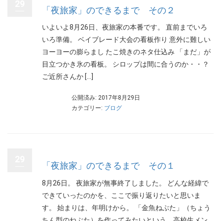
29
「夜旅家」のできるまで その２
いよいよ8月26日、夜旅家の本番です。 直前までいろ
いろ準備。 ベイブレード大会の看板作り 意外に難しい
ヨーヨーの膨らまし たこ焼きのネタ仕込み 「まだ」が
目立つかき氷の看板。 シロップは間に合うのか・・？
ご近所さんか […]
公開済み: 2017年8月29日
カテゴリー:
ブログ
29
「夜旅家」のできるまで その１
8月26日。 夜旅家が無事終了しました。 どんな経緯で
できていったのかを、ここで振り返りたいと思いま
す。 始まりは、年明けから。 「金魚ねぶた」（ちょう
ちん型のねぶた）を作ってみたいという、高校生メン